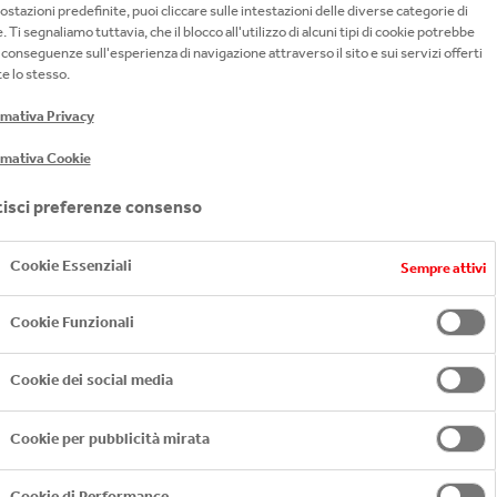
nessuna quantità di soldi ti farà avere una Co
ostazioni predefinite, puoi cliccare sulle intestazioni delle diverse categorie di
. Ti segnaliamo tuttavia, che il blocco all'utilizzo di alcuni tipi di cookie potrebbe
le Coca-Cola sono buone.
conseguenze sull'esperienza di navigazione attraverso il sito e sui servizi offerti
e lo stesso.
rmativa Privacy
rmativa Cookie
isci preferenze consenso
Cookie Essenziali
Sempre attivi
tri prodotti, sottolineando i valori di uguaglianza che 
Cookie Funzionali
 comunità in cui operiamo, nella convinzione che solo nella
Cookie dei social media
di bisogno ma anche nella vita di tutti i giorni. Portiamo a
Cookie per pubblicità mirata
r la Lombardia, il Piemonte, l’Abruzzo, la Campania
sono olt
estinate a rafforzare la diversità e l’inclusione, la formazi
Cookie di Performance