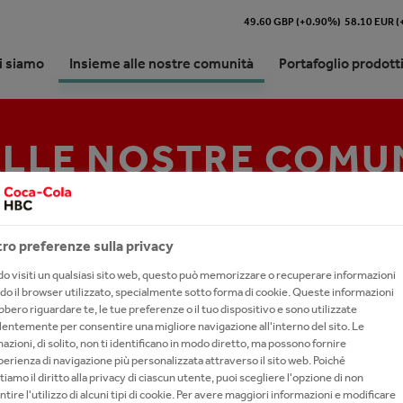
49.60 GBP (+0.90%)
58.10 EUR 
i siamo
Insieme alle nostre comunità
Portafoglio prodott
ALLE NOSTRE COMU
icati Stampa
icazioni
ro preferenze sulla privacy
 visiti un qualsiasi sito web, questo può memorizzare o recuperare informazioni
do il browser utilizzato, specialmente sotto forma di cookie. Queste informazioni
bero riguardare te, le tue preferenze o il tuo dispositivo e sono utilizzate
entemente per consentire una migliore navigazione all'interno del sito. Le
azioni, di solito, non ti identificano in modo diretto, ma possono fornire
erienza di navigazione più personalizzata attraverso il sito web. Poiché
tiamo il diritto alla privacy di ciascun utente, puoi scegliere l'opzione di non
tire l'utilizzo di alcuni tipi di cookie. Per avere maggiori informazioni e modificare