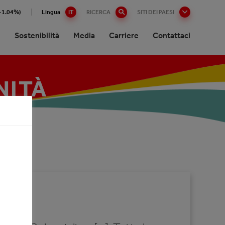
(+1.04%)
Lingua
IT
RICERCA
SITI DEI PAESI
i
Sostenibilità
Media
Carriere
Contattaci
NITÀ