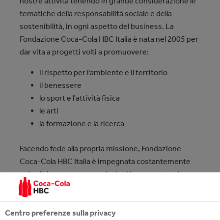
nostre attività tenendo in grande considerazione le
tematiche della responsabilità sociale e della
sostenibilità, in ogni aspetto del business. La
Fondazione Coca‑Cola HBC Italia è nata nel 2005 per
dar vita a progetti volti a promuovere:
il rispetto per l'ambiente e il territorio
il benessere
lo sport e l'attività fisica
le arti
la formazione e la ricerca
Facendo fede alla propria missione, Fondazione
Coca-Cola HBC Italia è impegnata costantemente
nel collaborare con associazioni impegnate nel
territorio, quali ad esempio
STAR JUDO CLUB
,
per
dare un contributo significativo a chi porta avanti i
valori dello sport in aree disagiate e
JUNIOR
Centro preferenze sulla privacy