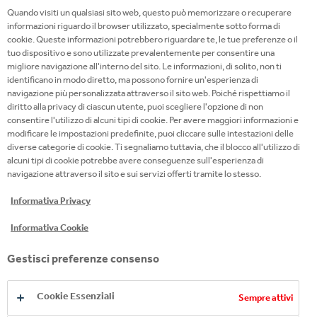
ACHIEVEMENT
, con la quale presenta il
Quando visiti un qualsiasi sito web, questo può memorizzare o recuperare
premio
GIRLS IN STEM
,
pensato per eliminare le
informazioni riguardo il browser utilizzato, specialmente sotto forma di
cookie. Queste informazioni potrebbero riguardare te, le tue preferenze o il
differenze di genere nelle materie tecnico-
tuo dispositivo e sono utilizzate prevalentemente per consentire una
scientifiche.
migliore navigazione all'interno del sito. Le informazioni, di solito, non ti
identificano in modo diretto, ma possono fornire un'esperienza di
navigazione più personalizzata attraverso il sito web. Poiché rispettiamo il
diritto alla privacy di ciascun utente, puoi scegliere l'opzione di non
consentire l'utilizzo di alcuni tipi di cookie. Per avere maggiori informazioni e
modificare le impostazioni predefinite, puoi cliccare sulle intestazioni delle
diverse categorie di cookie. Ti segnaliamo tuttavia, che il blocco all'utilizzo di
alcuni tipi di cookie potrebbe avere conseguenze sull'esperienza di
Play
navigazione attraverso il sito e sui servizi offerti tramite lo stesso.
Video
Informativa Privacy
Informativa Cookie
Gestisci preferenze consenso
SCOPRI DI PIÙ
Cookie Essenziali
Sempre attivi