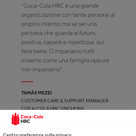
“Coca-Cola HBC è una grande
organizzazione con tante persone al
proprio interno, ma se sei una
persona che guarda al futuro,
positiva, capace e rispettosa, qui
farai bene. O impariamo tutti
insieme come una famiglia oppure
non impariamo".
TAMÁS MEZEI
CUSTOMER CARE & SUPPORT MANAGER
COCA-COLA HBC UNGHERIA
Centro preferenze sulla privacy