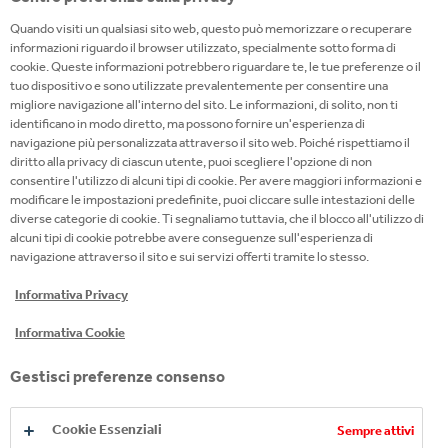
IN COCA-COLA HBC ITALIA PUOI
Quando visiti un qualsiasi sito web, questo può memorizzare o recuperare
informazioni riguardo il browser utilizzato, specialmente sotto forma di
ACCELERARE IL TUO SVILUPPO
cookie. Queste informazioni potrebbero riguardare te, le tue preferenze o il
PERSONALE
tuo dispositivo e sono utilizzate prevalentemente per consentire una
migliore navigazione all'interno del sito. Le informazioni, di solito, non ti
identificano in modo diretto, ma possono fornire un'esperienza di
Siamo impegnati in percorsi di accelerazione
navigazione più personalizzata attraverso il sito web. Poiché rispettiamo il
dedicati ai nostri talenti che manifestano il desiderio
diritto alla privacy di ciascun utente, puoi scegliere l'opzione di non
di crescere in azienda ricoprendo ruoli più
consentire l'utilizzo di alcuni tipi di cookie. Per avere maggiori informazioni e
modificare le impostazioni predefinite, puoi cliccare sulle intestazioni delle
complessi. Offriamo esperienze esclusive per lo
diverse categorie di cookie. Ti segnaliamo tuttavia, che il blocco all'utilizzo di
sviluppo di numerose competenze oltre che al
alcuni tipi di cookie potrebbe avere conseguenze sull'esperienza di
navigazione attraverso il sito e sui servizi offerti tramite lo stesso.
bagaglio professionale dei partecipanti, proiettando
l’azienda verso il futuro.
Informativa Privacy
Informativa Cookie
Gestisci preferenze consenso
Cookie Essenziali
Sempre attivi
“In Coca-Cola HBC impari cinque