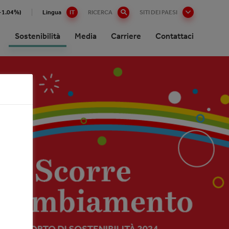
(+1.04%)
Lingua
IT
RICERCA
SITI DEI PAESI
i
Sostenibilità
Media
Carriere
Contattaci