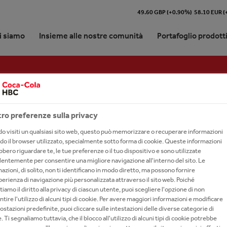
49.60 GBP (+0.90%)
58.10 EUR 
i siamo
Insieme alle nostre comunità
Portafoglio prodott
icati Stampa
icazioni
ro preferenze sulla privacy
 visiti un qualsiasi sito web, questo può memorizzare o recuperare informazioni
do il browser utilizzato, specialmente sotto forma di cookie. Queste informazioni
bero riguardare te, le tue preferenze o il tuo dispositivo e sono utilizzate
entemente per consentire una migliore navigazione all'interno del sito. Le
azioni, di solito, non ti identificano in modo diretto, ma possono fornire
erienza di navigazione più personalizzata attraverso il sito web. Poiché
tiamo il diritto alla privacy di ciascun utente, puoi scegliere l'opzione di non
tire l'utilizzo di alcuni tipi di cookie. Per avere maggiori informazioni e modificare
ostazioni predefinite, puoi cliccare sulle intestazioni delle diverse categorie di
. Ti segnaliamo tuttavia, che il blocco all'utilizzo di alcuni tipi di cookie potrebbe