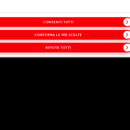
sia inscindibile da una strategia di lungo termine che ne g
omunità in cui operiamo.
CONSENTI TUTTI
STENIBILITÀ 2024, ABSTRACT
CONFERMA LE MIE SCELTE
RIFIUTA TUTTI