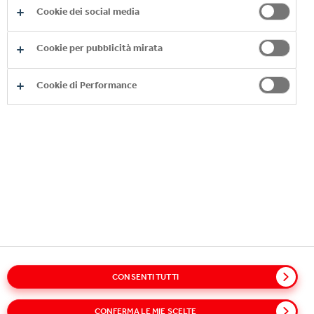
12363410155
Cookie dei social media
Numero REA: MI-1551603
Cookie per pubblicità mirata
Cookie di Performance
LE NOSTRE ATTIVITÀ
INFORMAZIONI UTILI
RESTA IN CONTATTO
Glossary
Sitemap
Policies
Privacy Notice
CONSENTI TUTTI
Cookie Notice
Informativa Dati Personali Clienti
Terms of Use
Accessibility
Speak Up!
CONFERMA LE MIE SCELTE