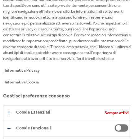
Distribuzione e vendita di bevande sull’intero
tuo dispositivo e sono utilizzate prevalentemente per consentire una
territorio di Coca-Cola HBC Italia in linea con
migliore navigazione all'interno del sito. Le informazioni, di solito, non ti
identificano in modo diretto, ma possono fornire un'esperienza di
la visione the leading 24/7 beverage partner
navigazione più personalizzata attraverso il sito web. Poiché rispettiamo il
diritto alla privacy di ciascun utente, puoi scegliere l'opzione di non
Scopri di più scaricando il documento in allegato
consentire l'utilizzo di alcuni tipi di cookie. Per avere maggiori informazioni e
modificare le impostazioni predefinite, puoi cliccare sulle intestazioni delle
diverse categorie di cookie. Ti segnaliamo tuttavia, che il blocco all'utilizzo di
QUALITÀ E SICUREZZA ALIMENTARE, SALUTE E SICUREZZA, AMBIENTE
alcuni tipi di cookie potrebbe avere conseguenze sull'esperienza di
navigazione attraverso il sito e sui servizi offerti tramite lo stesso.
Informativa Privacy
Copyright © 2026
Coca-Cola HBC.
Informativa Cookie
All rights reserved.
Gestisci preferenze consenso
Coca-Cola HBC Italia S.r.l.,
con unico socio
Piazza Indro Montanelli 30,
Cookie Essenziali
Sempre attivi
20099 Sesto San Giovanni
(MI)
Capitale sociale:
Cookie Funzionali
172.000.000,00
Partita Iva e CF: