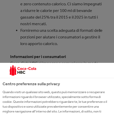
e zero contenuto calorico. Ci siamo impegnati
a ridurre le calorie per 100 ml di bevande
gassate del 25% tra il 2015 e il 2025 in tutti i
nostri mercati.
Forniremo una scelta adeguata di formati delle
porzioni per aiutare i consumatori a gestire il
loro apporto calorico.
Informazioni per i consumatori
Coca‑Cola HBC si impegna a comunicare in modo
responsabile sui propri prodotti e a promuovere
un'etichettatura nutrizionale chiara e intuitiva sulla
parte frontale delle confezioni, insieme a programmi
Centro preferenze sulla privacy
nutrizionali e materiali di supporto, per aiutare i
Quando visiti un qualsiasi sito web, questo può memorizzare o recuperare
consumatori a fare scelte informate.
informazioni riguardo il browser utilizzato, specialmente sotto forma di
cookie. Queste informazioni potrebbero riguardare te, le tue preferenze o il
tuo dispositivo e sono utilizzate prevalentemente per consentire una
L'azienda utilizza etichette sul retro delle confezioni
migliore navigazione all'interno del sito. Le informazioni, di solito, non ti