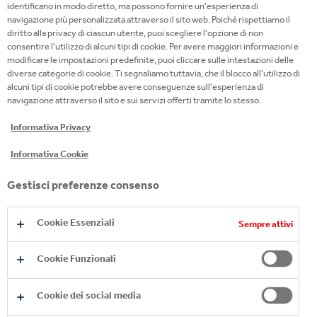
per fornire informazioni dettagliate su calorie,
identificano in modo diretto, ma possono fornire un'esperienza di
navigazione più personalizzata attraverso il sito web. Poiché rispettiamo il
zuccheri, grassi, grassi saturi e contenuto di sale per
diritto alla privacy di ciascun utente, puoi scegliere l'opzione di non
porzione, insieme alla proporzione di una dieta
consentire l'utilizzo di alcuni tipi di cookie. Per avere maggiori informazioni e
equilibrata. Questo consente ai consumatori di
modificare le impostazioni predefinite, puoi cliccare sulle intestazioni delle
diverse categorie di cookie. Ti segnaliamo tuttavia, che il blocco all'utilizzo di
prendere decisioni consapevoli sul controllo del
alcuni tipi di cookie potrebbe avere conseguenze sull'esperienza di
peso. Ulteriori informazioni sono disponibili nelle
navigazione attraverso il sito e sui servizi offerti tramite lo stesso.
pubblicazioni aziendali, sul sito web e attraverso i
Informativa Privacy
servizi di risposta ai consumatori.
Informativa Cookie
Vendite e marketing responsabili
Gestisci preferenze consenso
Coca‑Cola HBC aderisce alla Global Responsible
Marketing Policy di The Coca-Cola Company ed è
Cookie Essenziali
firmataria delle pratiche pubblicitarie e di marketing
Sempre attivi
dell'Associazione Europea delle Bevande Analcoliche
Cookie Funzionali
(UNESDA). Ci impegniamo a non fare marketing
rivolto a bambini sotto i 13 anni per nessuno dei
Cookie dei social media
nostri prodotti, indipendentemente dal profilo