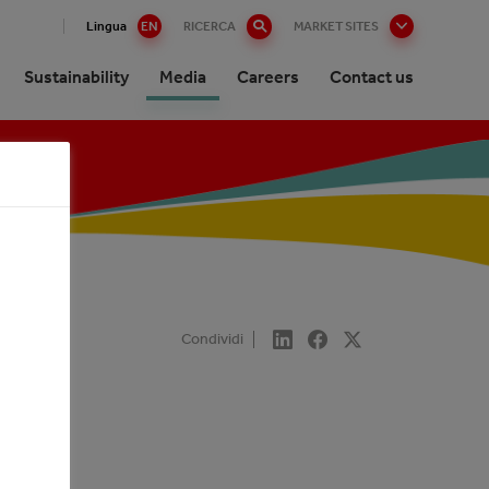
Lingua
EN
RICERCA
MARKET SITES
Sustainability
Media
Careers
Contact us
Condividi