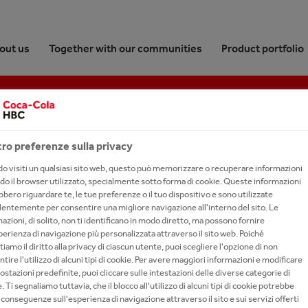
out us
Together with our communities
Product portfolio
 Releases
cations
ro preferenze sulla privacy
 visiti un qualsiasi sito web, questo può memorizzare o recuperare informazioni
do il browser utilizzato, specialmente sotto forma di cookie. Queste informazioni
bero riguardare te, le tue preferenze o il tuo dispositivo e sono utilizzate
entemente per consentire una migliore navigazione all'interno del sito. Le
azioni, di solito, non ti identificano in modo diretto, ma possono fornire
erienza di navigazione più personalizzata attraverso il sito web. Poiché
tiamo il diritto alla privacy di ciascun utente, puoi scegliere l'opzione di non
LITY REPORT 2018
tire l'utilizzo di alcuni tipi di cookie. Per avere maggiori informazioni e modificare
ostazioni predefinite, puoi cliccare sulle intestazioni delle diverse categorie di
. Ti segnaliamo tuttavia, che il blocco all'utilizzo di alcuni tipi di cookie potrebbe
conseguenze sull'esperienza di navigazione attraverso il sito e sui servizi offerti