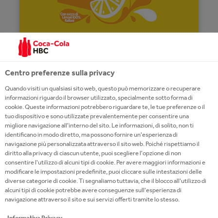
FANTA LEMONADE WITH
Centro preferenze sulla privacy
NO ADDED SUGAR
Quando visiti un qualsiasi sito web, questo può memorizzare o recuperare
informazioni riguardo il browser utilizzato, specialmente sotto forma di
Fanta Lemonade With No Added Sugar is a
cookie. Queste informazioni potrebbero riguardare te, le tue preferenze o il
carbonated drink with an extraordinary lemon
tuo dispositivo e sono utilizzate prevalentemente per consentire una
taste, containing 12% of "Limone di Siracusa
migliore navigazione all'interno del sito. Le informazioni, di solito, non ti
identificano in modo diretto, ma possono fornire un'esperienza di
IGP" juice.
navigazione più personalizzata attraverso il sito web. Poiché rispettiamo il
diritto alla privacy di ciascun utente, puoi scegliere l'opzione di non
consentire l'utilizzo di alcuni tipi di cookie. Per avere maggiori informazioni e
modificare le impostazioni predefinite, puoi cliccare sulle intestazioni delle
diverse categorie di cookie. Ti segnaliamo tuttavia, che il blocco all'utilizzo di
alcuni tipi di cookie potrebbe avere conseguenze sull'esperienza di
navigazione attraverso il sito e sui servizi offerti tramite lo stesso.
Informativa Privacy