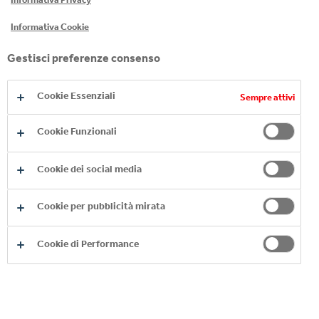
Informativa Cookie
Gestisci preferenze consenso
Cookie Essenziali
Sempre attivi
Cookie Funzionali
FANTA WITH NO ADDED
Cookie dei social media
SUGAR
Cookie per pubblicità mirata
Fanta With No Added Sugar offers you the
inimitable taste of Fanta Original but with a low
Cookie di Performance
calorie content to meet everyone's needs and
become the ideal drink for a break.