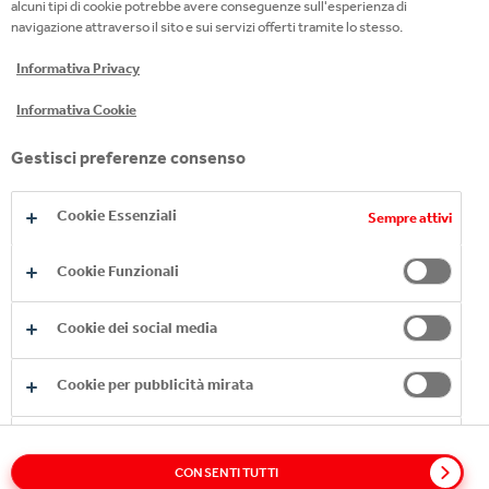
alcuni tipi di cookie potrebbe avere conseguenze sull'esperienza di
navigazione attraverso il sito e sui servizi offerti tramite lo stesso.
Informativa Privacy
Copyright © 2026
Coca-Cola HBC.
Informativa Cookie
All rights reserved.
Gestisci preferenze consenso
Cookie Essenziali
Sempre attivi
OUR BUSINESS
Cookie Funzionali
USEFUL INFORMATION
Cookie dei social media
STAY IN TOUCH
Cookie per pubblicità mirata
Cookie di Performance
Glossary
Sitemap
Policies
Privacy Notice
CONSENTI TUTTI
Cookie Notice