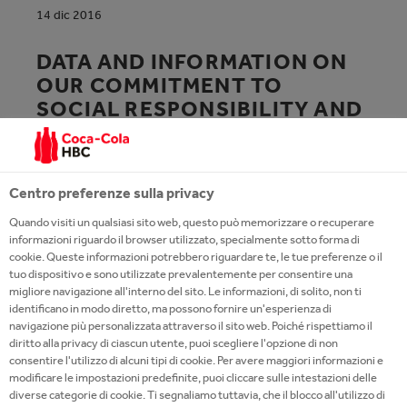
14 dic 2016
DATA AND INFORMATION ON
OUR COMMITMENT TO
SOCIAL RESPONSIBILITY AND
THE RESULTS ACHIEVED IN
THE VARIOUS AREAS.
Centro preferenze sulla privacy
DOWNLOAD THE FULL
Quando visiti un qualsiasi sito web, questo può memorizzare o recuperare
REPORT!
informazioni riguardo il browser utilizzato, specialmente sotto forma di
cookie. Queste informazioni potrebbero riguardare te, le tue preferenze o il
tuo dispositivo e sono utilizzate prevalentemente per consentire una
migliore navigazione all'interno del sito. Le informazioni, di solito, non ti
identificano in modo diretto, ma possono fornire un'esperienza di
SUSTAINABILITY REPORT 2015.PDF
navigazione più personalizzata attraverso il sito web. Poiché rispettiamo il
diritto alla privacy di ciascun utente, puoi scegliere l'opzione di non
consentire l'utilizzo di alcuni tipi di cookie. Per avere maggiori informazioni e
modificare le impostazioni predefinite, puoi cliccare sulle intestazioni delle
diverse categorie di cookie. Ti segnaliamo tuttavia, che il blocco all'utilizzo di